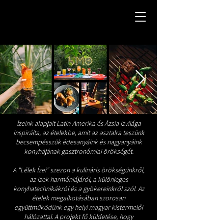
Ízeink alapjait Latin-Amerika és Ázsia ízvilága
inspirálta, az ételekbe, amit az asztalra teszünk
becsempésszük édesanyáink és nagyanyáink
konyhájának gasztronómiai örökségét.
A "Lélek Ízei" szezon a kulináris örökségünkről,
az ízek harmóniájáról, a különleges
konyhatechnikákról és a gyökereinkről szól. Az
ételek megalkotásában szorosan
együttműködünk egy helyi magyar kistermelői
hálózattal. A projekt fő küldetése, hogy