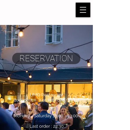
RESERVATION
UMO Restaurant
Budapest, I . Kerület Ponty u . 1-3.
Monday - Saturday 18:00 - 23:00
Last order : 22:30​​​