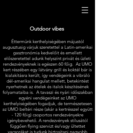
Outdoor vibes
Éttermünk kerthelyiségében májustól
augusztusig várjuk szeretettel a Latin-amerikai
gasztronómia kedvelőit és emellett
előszeretettel adunk helyszínt privát és üzleti
rendezvényeknek is egészen 60 főig. Az UMO
kert részében egy látvány grill és koktél bár is
kialakításra került, így vendégeink a vibráló
dél-amerikai hangulat mellett, betekintést
nyerhetnek az ételek és italok készítésének
folyamataiba is. A tavaszi és nyári időszakban
egyéni vendégeinket az UMO
kerthelyiségében fogadjuk, de természetesen
az UMO beltéri része (akár a kertrésszel együtt
- 120 főig) csoportos rendezvényekre
igénybevehető. A rendezvények stílusától
függően flying szervizt és/vagy ültettet
vacsorákat is tudunk biztosítani nagyobb